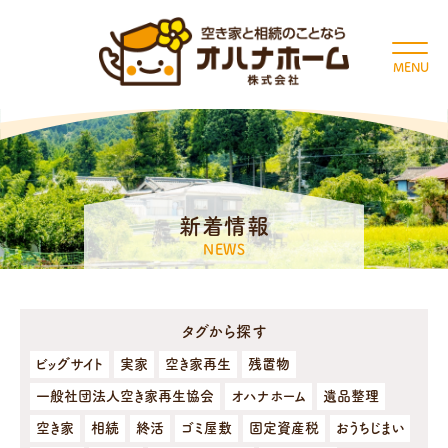
MENU
新着情報
NEWS
タグから探す
ビッグサイト
実家
空き家再生
残置物
一般社団法人空き家再生協会
オハナホーム
遺品整理
空き家
相続
終活
ゴミ屋敷
固定資産税
おうちじまい