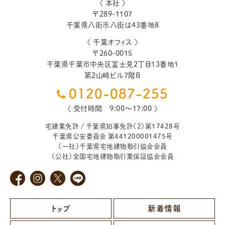
〈 本社 〉
〒
289-1107
千葉県
八街市
八街は43番地8
〈 千葉オフィス 〉
〒
260-0015
千葉県
千葉市
中央区富士見2丁目13番地1
第2山崎ビル7階B
0120-087-255
〈 受付時間 9:00〜17:00 〉
宅建業免許 / 千葉県知事免許（2）第17428号
千葉県公安委員会 第441200001475号
（一社）千葉県宅地建物取引協会会員
（公社）全国宅地建物取引業保証協会会員
トップ
新着情報