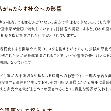
品がもたらす社会への影響
家を相続しても住む人がいない。遠方で管理もできない。そうした
空き家が全国で増加しています。総務省の調査によると、日本の空
が相続を機に放置された住宅だとされています。
、老朽化による倒壊や火災のリスクを抱えるだけでなく、景観の悪化
に残された物品が長年放置されることで、カビや害虫の発生源となる
問題となっています。
のが、遺品の不適切な処理による環境への影響です。一部の悪質な業
法投棄する事件も発生しており、その回収や清掃にかかる費用は最終
使える家具や家電がまとめて廃棄されることで、貴重な資源が失われ
社会課題として捉え直す