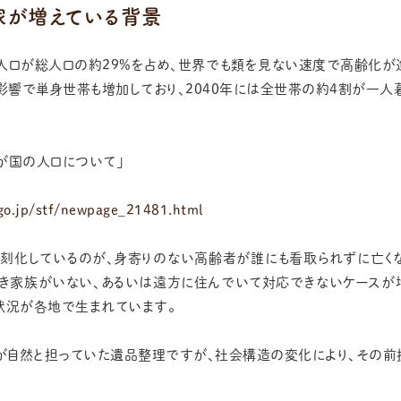
家が増えている背景
人口が総人口の約29%を占め、世界でも類を見ない速度で高齢化が
響で単身世帯も増加しており、2040年には全世帯の約4割が一人
が国の人口について」
go.jp/stf/newpage_21481.html
刻化しているのが、身寄りのない高齢者が誰にも看取られずに亡く
き家族がいない、あるいは遠方に住んでいて対応できないケースが
状況が各地で生まれています。
が自然と担っていた遺品整理ですが、社会構造の変化により、その前