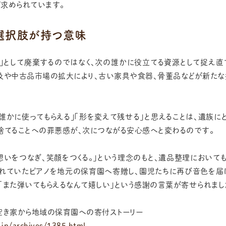
求められています。
う選択肢が持つ意味
」として廃棄するのではなく、次の誰かに役立てる資源として捉え
及や中古品市場の拡大により、古い家具や食器、骨董品などが新た
誰かに使ってもらえる」「形を変えて残せる」と思えることは、遺族に
捨てることへの罪悪感が、次につながる安心感へと変わるのです。
想いをつなぎ、笑顔をつくる。」という理念のもと、遺品整理において
されていたピアノを地元の保育園へ寄贈し、園児たちに再び音色を届
「また弾いてもらえるなんて嬉しい」という感謝の言葉が寄せられまし
空き家から地域の保育園への寄付ストーリー
jp/archives/1385.html